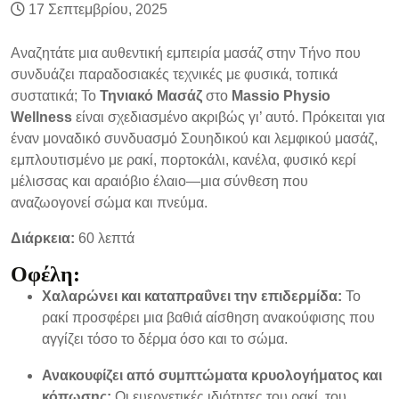
17 Σεπτεμβρίου, 2025
Αναζητάτε μια αυθεντική εμπειρία μασάζ στην Τήνο που
συνδυάζει παραδοσιακές τεχνικές με φυσικά, τοπικά
συστατικά; Το
Τηνιακό Μασάζ
στο
Massio Physio
Wellness
είναι σχεδιασμένο ακριβώς γι’ αυτό. Πρόκειται για
έναν μοναδικό συνδυασμό Σουηδικού και λεμφικού μασάζ,
εμπλουτισμένο με ρακί, πορτοκάλι, κανέλα, φυσικό κερί
μέλισσας και αραιόβιο έλαιο—μια σύνθεση που
αναζωογονεί σώμα και πνεύμα.
Διάρκεια:
60 λεπτά
Οφέλη:
Χαλαρώνει και καταπραΰνει την επιδερμίδα:
Το
ρακί προσφέρει μια βαθιά αίσθηση ανακούφισης που
αγγίζει τόσο το δέρμα όσο και το σώμα.
Ανακουφίζει από συμπτώματα κρυολογήματος και
κόπωσης:
Οι ευεργετικές ιδιότητες του ρακί, του